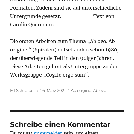
Formaten. Zudem sind sie auf unterschiedliche
Untergründe gesetzt. Text von
Carolin Quermann
Die ersten Arbeiten zum Thema „Ab ovo. Ab
origine.“ (Spiralen) entschanden schon 1980,
der überwiegende Teil in den 90iger Jahren.
Diese Arbeiten gehört als Untergruppe zu der
Werksgruppe „Cogito ergo sum“.
Autor
Veröffentlicht
Schlagwörter
MLSchreiber
26. März 2021
Ab origine
,
Ab ovo
am
Schreibe einen Kommentar
Du musst
angemeldet
sein, um einen