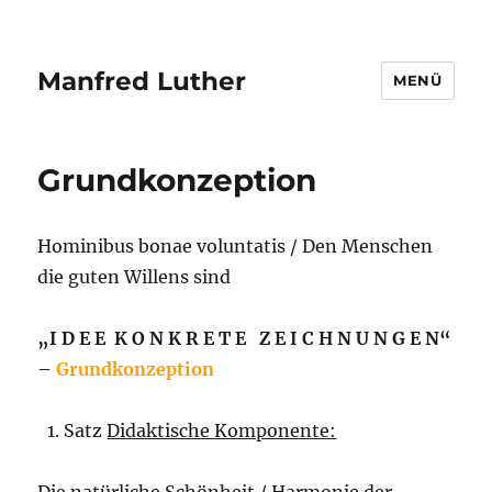
Manfred Luther
MENÜ
Grundkonzeption
Hominibus bonae voluntatis / Den Menschen
die guten Willens sind
„I D E E K O N K R E T E Z E I C H N U N G E N“
–
Grundkonzeption
Satz
Didaktische Komponente: