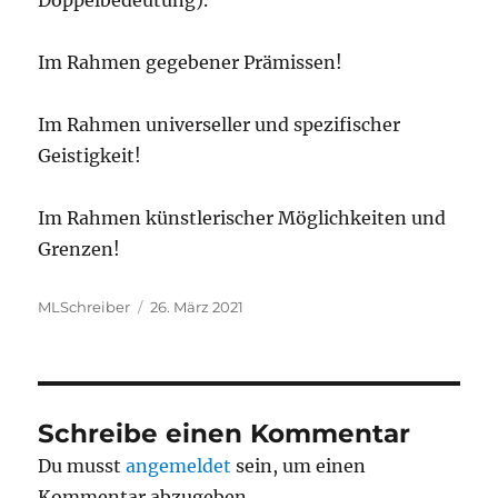
Doppelbedeutung).
Im Rahmen gegebener Prämissen!
Im Rahmen universeller und spezifischer
Geistigkeit!
Im Rahmen künstlerischer Möglichkeiten und
Grenzen!
Autor
Veröffentlicht
MLSchreiber
26. März 2021
am
Schreibe einen Kommentar
Du musst
angemeldet
sein, um einen
Kommentar abzugeben.