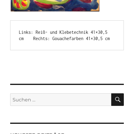
Links: Reiß- und Klebetechnik 41×30,5 
cm    Rechts: Gouachefarben 41×30,5 cm
SU
Suchen
nach: